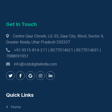
Get In Touch
Centre Gaur Chowk, LG-35, Gaur City, West, Sector 4,
Greater Noida, Uttar Pradesh 203207
+91 9315-814-211 | 8377014621 | 8377014691 |
7088091951
info@ssbdigitalindia.com
Quick Links
Home