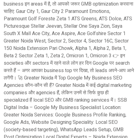
business इन areas में है, तो आपको जरूर GMB optimization करवाना
चाहिए: Gaur City 1, Gaur City 2 Paramount Emotions,
Paramount Golf Foreste Zeta 1 ATS Greens, ATS Dolce, ATS
Picturesque Stellar Jeevan, Stellar One Saya Zion, Saya
South X Mall Ace City, Ace Aspire, Ace Golfshire Sector 1
Greater Noida West, Sector 2, Sector 4, Sector 16C, Sector
150 Noida Extension Pari Chowk, Alpha 1, Alpha 2, Beta 1,
Beta 2 Sector Zeta 1, Zeta 2, Omicron 1, Omicron 3 👉 इन
societies और sectors में रहने वाले लोग हर दिन Google पर search
करते हैं – अगर आपका business top पर दिखा, तो leads अपने-आप आने
लगेंगी। 🚀 Greater Noida में Top Google My Business SEO
Agencies कौन-कौन सी हैं? Greater Noida में कई digital marketing
companies और agencies हैं, लेकिन उनमें से सिर्फ कुछ ही
specialized हैं local SEO और GMB ranking services में। SSB
Digital India – Google My Business Specialist Location:
Greater Noida Services: Google Business Profile Ranking,
Google Ads, Website Designing Speciality: Local SEO
(society-based targeting), WhatsApp Leads Setup, GMB
Post Optimization Local Digital Experts – Noida Extension