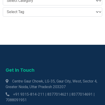
Get In Touch
Centre Gaur Chowk, LG-35, Gaur City, West, Sector 4,
Greater Noida, Uttar Pradesh 203207
+91 9315-814-211 | 8377014621 | 8377014691 |
7088091951