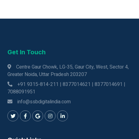
Get In Touch
Centre Gaur Chowk, LG-35, Gaur City, West, Sector 4,
Greater Noida, Uttar Pradesh 203207
+91 9315-814-211 | 8377014621 | 8377014691 |
7088091951
info@ssbdigitalindia.com